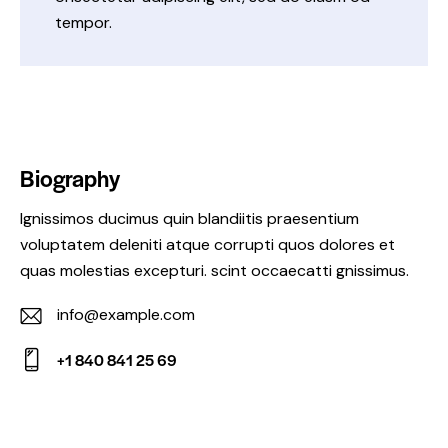
tempor.
Biography
Ignissimos ducimus quin blandiitis praesentium
voluptatem deleniti atque corrupti quos dolores et
quas molestias excepturi. scint occaecatti gnissimus.
info@example.com
E-
+1 840 841 25 69
m
Ph
ail:
on
e: