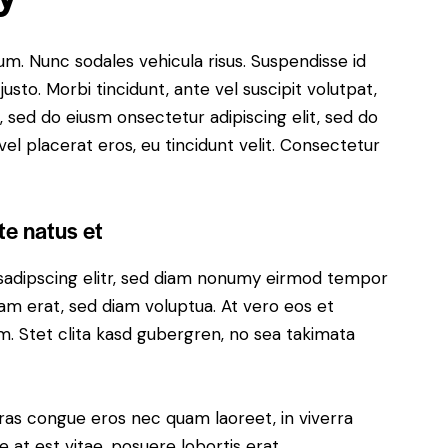
lum. Nunc sodales vehicula risus. Suspendisse id
justo. Morbi tincidunt, ante vel suscipit volutpat,
, sed do eiusm onsectetur adipiscing elit, sed do
el placerat eros, eu tincidunt velit. Consectetur
te natus et
sadipscing elitr, sed diam nonumy eirmod tempor
yam erat, sed diam voluptua. At vero eos et
. Stet clita kasd gubergren, no sea takimata
ras congue eros nec quam laoreet, in viverra
 at est vitae, posuere lobortis erat.