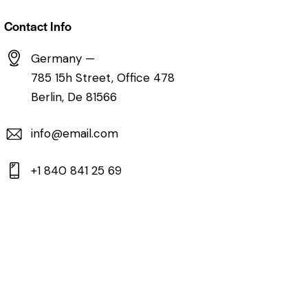
Contact Info
Germany —
785 15h Street, Office 478
Berlin, De 81566
info@email.com
+1 840 841 25 69