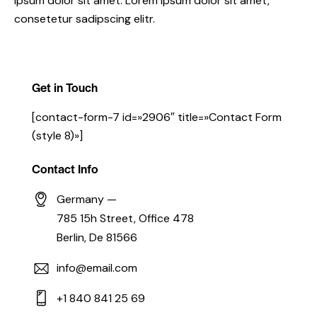
ipsum dolor sit amet. Lorem ipsum dolor sit amet,
consetetur sadipscing elitr.
Get in Touch
[contact-form-7 id=»2906″ title=»Contact Form
(style 8)»]
Contact Info
Germany —
785 15h Street, Office 478
Berlin, De 81566
info@email.com
+1 840 841 25 69