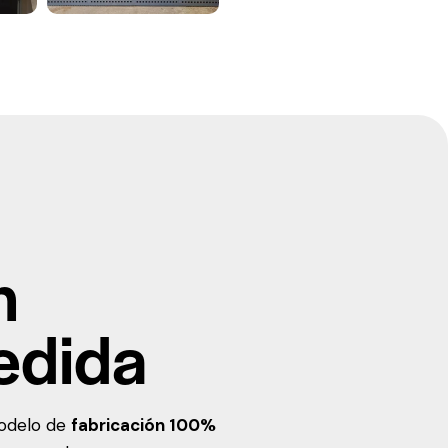
n
edida
modelo de
fabricación 100%