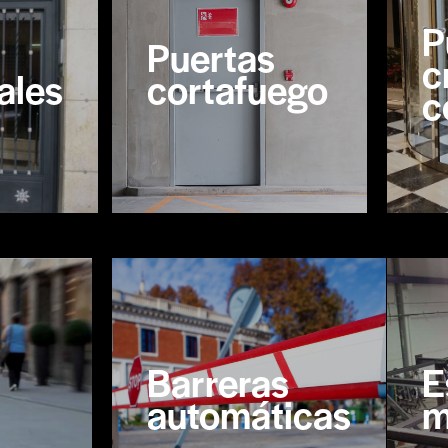
P
Puertas
c
ales
cortafuego
c
Barreras
E
automáticas
m