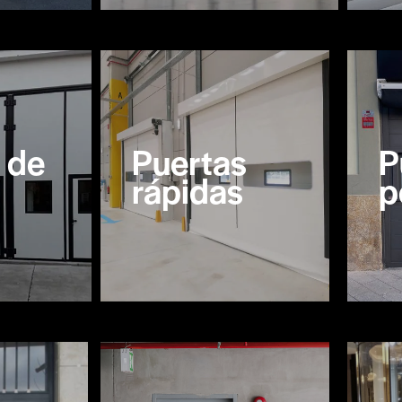
 de
Puertas
P
rápidas
p