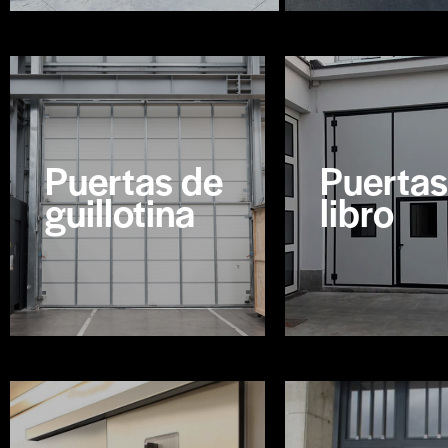
Puertas de
Puertas
guillotina
libro