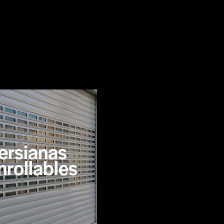
ersianas
nrollables