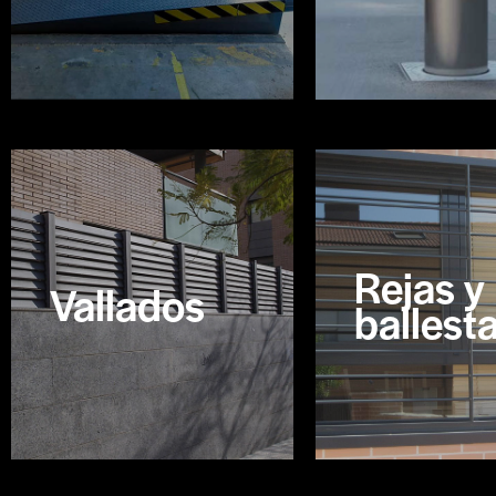
Rejas y
Vallados
ballest