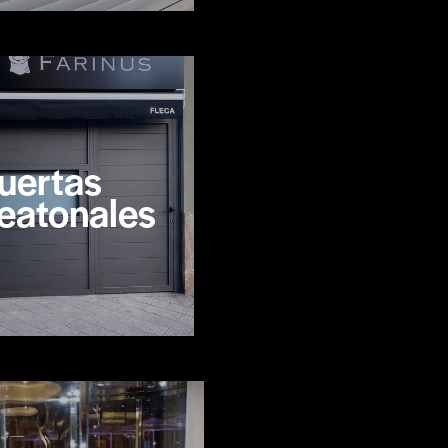
uertas
eatonales