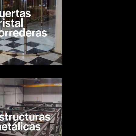
uertas
ristal
orrederas
structuras
etálicas