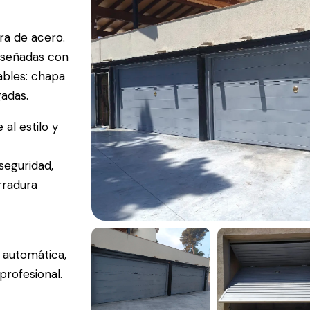
ra de acero.
iseñadas con
ables: chapa
gadas.
al estilo y
seguridad,
rradura
 automática,
profesional.