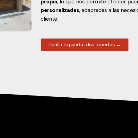
propia
, lo que nos permite ofrecer pue
personalizadas
, adaptadas a las neces
cliente.
Confía tu puerta a los expertos →