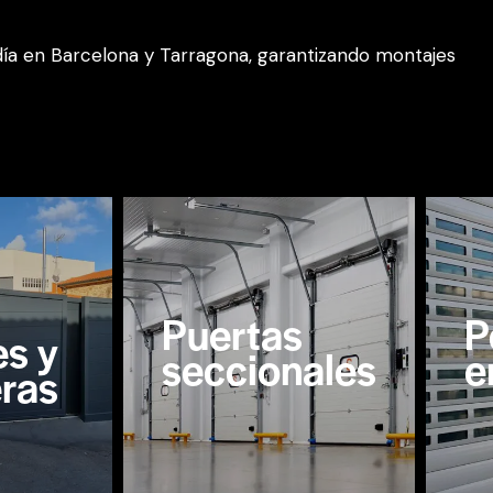
día en Barcelona y Tarragona, garantizando montajes
Puertas
P
es y
seccionales
e
ras