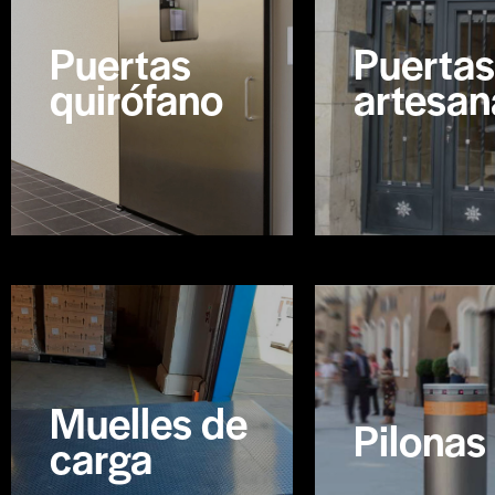
Puertas
Puertas
quirófano
artesan
Muelles de
Pilonas
carga