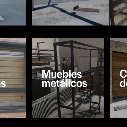
Muebles
C
as
metálicos
d