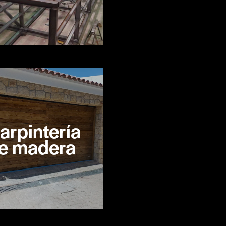
arpintería
e madera